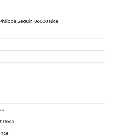
hilippe Seguin, 06000 Nice
ud
nt Roch
ance