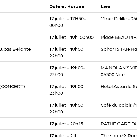
Date et Horaire
Lieu
17 juillet - 17H30-
11 rue Delille - 0
00h00
17 juillet - 19h-00h00
Plage BEAU RIVA
 Lucas Bellante
17 juillet - 19h00-
Soho/16, Rue Ha
22h00
17 juillet - 19h00-
MA NOLAN’S VIEU
23h00
06300 Nice
e (CONCERT)
17 juillet - 19h00-
Hotel Aston la S
23h00
17 juillet - 19h00-
Café du palais /1
22h00
17 juillet - 20h15
PATHÉ GARE DU S
17 juillet - 21h
The shop/9, Rue