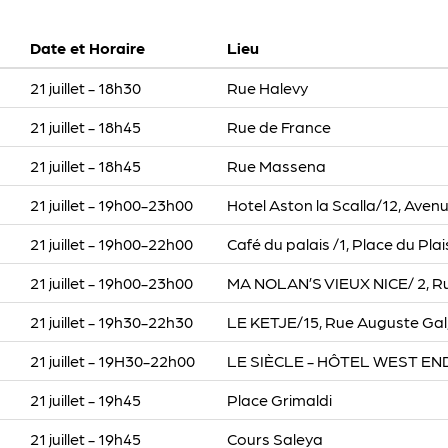
Date et Horaire
Lieu
21 juillet - 18h30
Rue Halevy
21 juillet - 18h45
Rue de France
21 juillet - 18h45
Rue Massena
21 juillet - 19h00-23h00
Hotel Aston la Scalla/12, Avenu
21 juillet - 19h00-22h00
Café du palais /1, Place du Pla
21 juillet - 19h00-23h00
MA NOLAN’S VIEUX NICE/ 2, Ru
21 juillet - 19h30-22h30
LE KETJE/15, Rue Auguste Gal
21 juillet - 19H30-22h00
LE SIÈCLE - HÔTEL WEST END/
21 juillet - 19h45
Place Grimaldi
21 juillet - 19h45
Cours Saleya