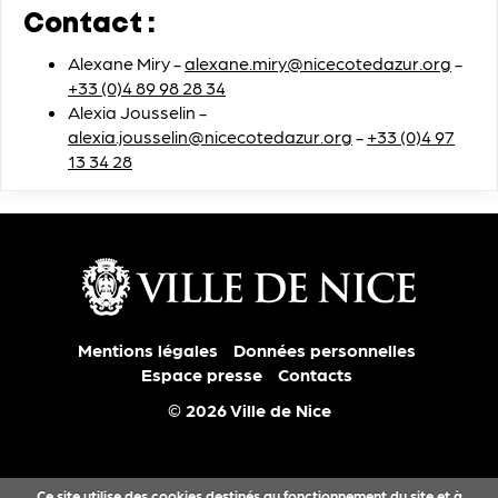
Contact :
Alexane Miry -
alexane.miry@nicecotedazur.org
-
+33 (0)4 89 98 28 34
Alexia Jousselin -
alexia.jousselin@nicecotedazur.org
-
+33 (0)4 97
13 34 28
Mentions légales
Données personnelles
Espace presse
Contacts
© 2026 Ville de Nice
Ce site utilise des cookies destinés au fonctionnement du site et à