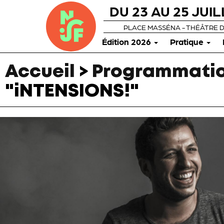
DU 23 AU 25 JUIL
PLACE MASSÉNA - THÉÂTRE 
Édition 2026
Pratique
Accueil
>
Programmatio
"iNTENSIONS!"