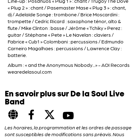
Line-up : Posdnuos « Plug 1 » : chant / Trugoy The Dove
« Plug 2 » : chant / Pasemaster Mase « Plug 3 » : chant,
dj / Adelaïde Songe : trombone / Brice Moscardini :
trompette / Cedric Ricard : saxophone ténor, alto &
flute / Mike Clinton : basse / Jérôme « Tchiky » Perez :
guitar / Stéphane « Pete » Le Navelan : claviers /
Fabrice « Cub1 » Colombani : percussions / Edmundo
Carneiro Magalhaes : percussions / Lawrence Clay :
batterie.
Album : « and the Anonymous Nobody...» - AOI Records
wearedelasoul.com
En savoir plus sur De la Soul Live
Band
Les horaires, la programmation et les ordres de passage
sont susceptibles de modifications sans préavis. Nous