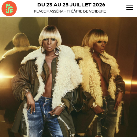
DU 23 AU 25 JUILLET 2026
To
PLACE MASSÉNA - THÉÂTRE DE VERDURE
nav