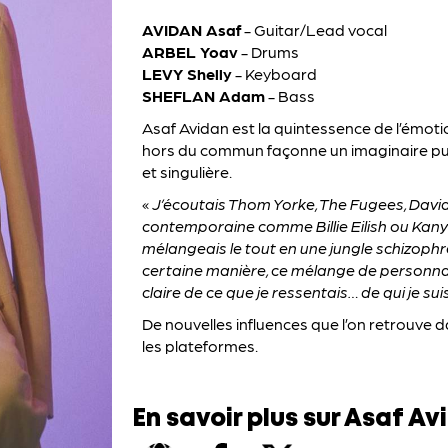
AVIDAN Asaf
- Guitar/Lead vocal
ARBEL Yoav
- Drums
LEVY Shelly
- Keyboard
SHEFLAN Adam
- Bass
Asaf Avidan est la quintessence de l’émotio
hors du commun façonne un imaginaire puis
et singulière.
«
J’écoutais Thom Yorke, The Fugees, David
contemporaine comme Billie Eilish ou Kany
mélangeais le tout en une jungle schizop
certaine manière, ce mélange de personn
claire de ce que je ressentais… de qui je su
De nouvelles influences que l’on retrouve 
les plateformes.
En savoir plus sur Asaf Av