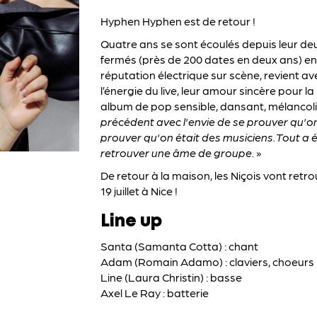
Hyphen Hyphen est de retour !
Quatre ans se sont écoulés depuis leur d
fermés (près de 200 dates en deux ans) en 
réputation électrique sur scène, revient av
l’énergie du live, leur amour sincère pour la
album de pop sensible, dansant, mélancoliqu
précédent avec l'envie de se prouver qu'on é
prouver qu'on était des musiciens. Tout a é
retrouver une âme de groupe.
»
De retour à la maison, les Niçois vont ret
19 juillet à Nice !
Line up
Santa (Samanta Cotta) : chant
Adam (Romain Adamo) : claviers, choeurs
Line (Laura Christin) : basse
Axel Le Ray : batterie