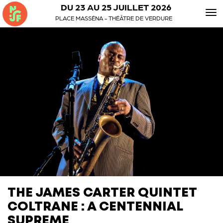
DU 23 AU 25 JUILLET 2026
To
PLACE MASSÉNA - THÉÂTRE DE VERDURE
nav
THE JAMES CARTER QUINTET
COLTRANE : A CENTENNIAL
SUPREME