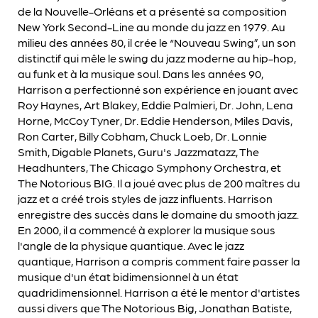
de la Nouvelle-Orléans et a présenté sa composition
New York Second-Line au monde du jazz en 1979. Au
milieu des années 80, il crée le “Nouveau Swing”, un son
distinctif qui mêle le swing du jazz moderne au hip-hop,
au funk et à la musique soul. Dans les années 90,
Harrison a perfectionné son expérience en jouant avec
Roy Haynes, Art Blakey, Eddie Palmieri, Dr. John, Lena
Horne, McCoy Tyner, Dr. Eddie Henderson, Miles Davis,
Ron Carter, Billy Cobham, Chuck Loeb, Dr. Lonnie
Smith, Digable Planets, Guru's Jazzmatazz, The
Headhunters, The Chicago Symphony Orchestra, et
The Notorious BIG. Il a joué avec plus de 200 maîtres du
jazz et a créé trois styles de jazz influents. Harrison
enregistre des succès dans le domaine du smooth jazz.
En 2000, il a commencé à explorer la musique sous
l'angle de la physique quantique. Avec le jazz
quantique, Harrison a compris comment faire passer la
musique d'un état bidimensionnel à un état
quadridimensionnel. Harrison a été le mentor d'artistes
aussi divers que The Notorious Big, Jonathan Batiste,